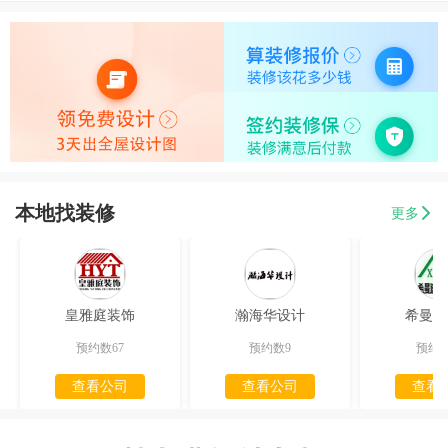
本地找装修
更多
皇雅庭装饰
瀚海华设计
希曼迪
预约数67
预约数9
预约数
查看公司
查看公司
查看