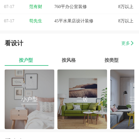
07-17
范有财
760平办公室装修
8万以上
07-17
苟先生
45平水果店设计装修
8万以上
07-17
易小姐
美容店装修设计
8万以上
看设计
更多
07-17
张小姐
两房两厅改造
8万以上
按户型
按风格
按类型
07-17
李先生
乐府花园4房2厅2卫毛坯房
8万以上
07-17
郭先生
榕城区消防路口135平套房装修
8万以上
07-17
朱小姐
560平办公室装修
8万以上
小户型
二居
三
07-17
伊小姐
180平和盛花园设计装修
8万以上
07-17
董先生
万泰城4室2厅 202平
8万以上
07-17
葛小姐
榕城区榕江一品3室2厅1卫
8万以上