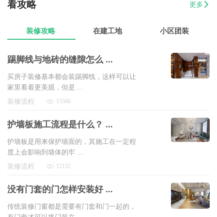
看攻略
更多
07-17
魏先生
金海湾4室2厅
8万以上
装修攻略
在建工地
小区团装
踢脚线与地砖的缝隙怎么 ...
买房子装修基本都会装踢脚线，这样可以让
家里看着更美观，但是 ...
装修流程
15566
护墙板施工流程是什么？ ...
护墙板是用来保护墙面的，其施工在一定程
度上会影响到墙体的牢 ...
装修流程
12132
没有门套的门怎样安装好 ...
传统装修门窗都是需要有门套和门一起的，