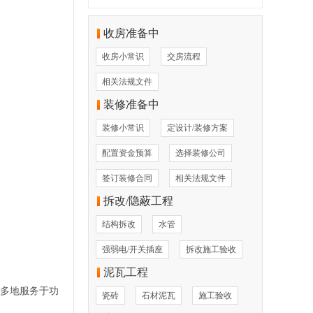
收房准备中
收房小常识
交房流程
相关法规文件
装修准备中
装修小常识
定设计/装修方案
配置资金预算
选择装修公司
签订装修合同
相关法规文件
拆改/隐蔽工程
结构拆改
水管
强弱电/开关插座
拆改施工验收
泥瓦工程
多地服务于功
瓷砖
石材泥瓦
施工验收