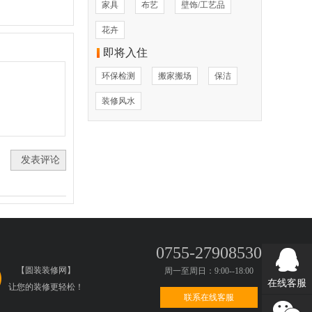
家具
布艺
壁饰/工艺品
花卉
即将入住
环保检测
搬家搬场
保洁
装修风水
0755-27908530
【圆装装修网】
周一至周日：9:00--18:00
在线客服
让您的装修更轻松！
联系在线客服