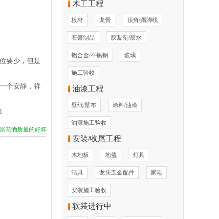
木工工程
板材
龙骨
顶角/踢脚线
石膏制品
胶黏剂/胶水
铝合金/不锈钢
玻璃
位要少，但是
施工验收
一个安静，祥
油漆工程
壁纸/壁布
涂料/油漆
l
油漆施工验收
浴花洒质量的好坏
安装/收尾工程
木地板
地毯
灯具
洁具
龙头五金配件
家电
安装施工验收
软装进行中