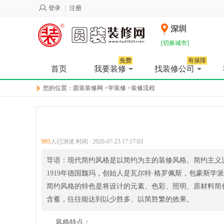
登录
|
注册
深圳
[切换城市]
免费
有保障
首页
我要装修
找装修公司
您的位置：
圆装装修网
>
学装修
>
装修流程
993
人已浏览 时间 :
2020-07-23 17:17:03
导语：现代简约风格是以简约为主的装修风格。简约主义
1919年德国魏玛，创始人是瓦尔特·格罗佩斯，包豪斯
简约风格的特色是将设计的元素、色彩、照明、原材料简
含蓄，往往能达到以少胜多、以简胜繁的效果。
风格特点：